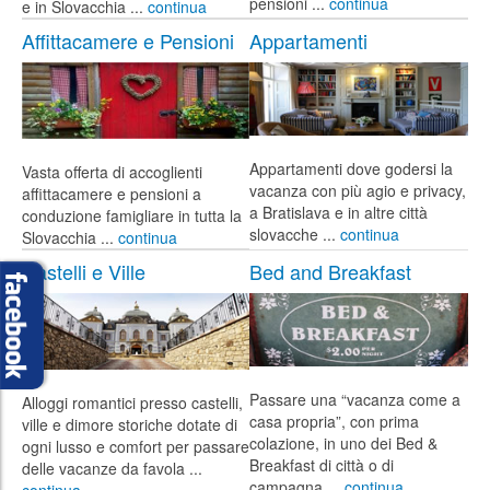
pensioni ...
continua
e in Slovacchia ...
continua
Affittacamere e Pensioni
Appartamenti
Appartamenti dove godersi la
Vasta offerta di accoglienti
vacanza con più agio e privacy,
affittacamere e pensioni a
a Bratislava e in altre città
conduzione famigliare in tutta la
slovacche ...
continua
Slovacchia ...
continua
Castelli e Ville
Bed and Breakfast
Passare una “vacanza come a
Alloggi romantici presso castelli,
casa propria”, con prima
ville e dimore storiche dotate di
colazione, in uno dei Bed &
ogni lusso e comfort per passare
Breakfast di città o di
delle vacanze da favola ...
campagna ...
continua
continua