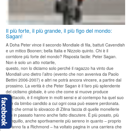
Il più forte, il più grande, il più figo del mondo:
Sagan!
A Doha Peter vince il secondo Mondiale di fila, battuti Cavendish
e un mitico Boonen; bella Italia e Nizzolo quinto. Chi è il
corridore più forte del mondo? Risposta facile: Peter Sagan.
Non è solo un atto notarile,
questo, non lo diciamo solo perché il ragazzo ha vinto due
Mondiali uno dietro l’altro (evento che non avveniva da Paolo
Bettini 2006-2007) e altri ne potrà ancora vincere, a partire dal
prossimo. La verità è che Peter Sagan è il faro più splendente
del ciclismo globale, è uno che come si muove produce
spettacolo, è il migliore in molti sensi e al contempo ha quel suo
fare da bimbo candido a cui ogni cosa può essere perdonata.
Non che ormai lo slovacco di Zilina faccia di quelle monellerie
che in passato hanno anche fatto discutere. È più posato, più
tranquillo, anche sportivamente più sereno in quanto – proprio
un anno fa a Richmond – ha voltato pagina in una carriera che