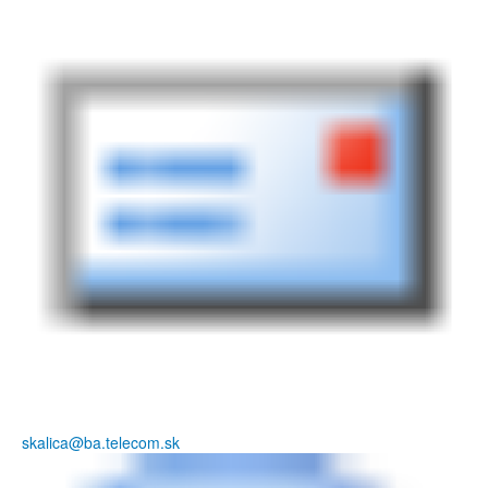
skalica@ba.telecom.sk