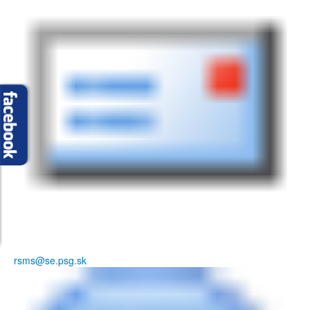
rsms@se.psg.sk