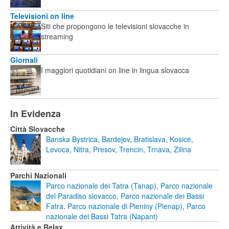
Televisioni on line
Siti che propongono le televisioni slovacche in
streaming
Giornali
I maggiori quotidiani on line in lingua slovacca
In Evidenza
Città Slovacche
Banska Bystrica
,
Bardejov
,
Bratislava
,
Kosice
,
Levoca
,
Nitra
,
Presov
,
Trencin
,
Trnava
,
Zilina
Parchi Nazionali
Parco nazionale dei Tatra (Tanap)
,
Parco nazionale
del Paradiso slovacco
,
Parco nazionale dei Bassi
Fatra
,
Parco nazionale di Pieniny (Pienap)
,
Parco
nazionale dei Bassi Tatra (Napant)
Attività e Relax