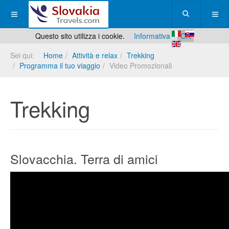
Questo sito utilizza i cookie.
Informativa
OK
Sei qui:
Home
Attività e relax
Trekking
Programma il tuo viaggio
Video Promozionali
Trekking
Slovacchia. Terra di amici