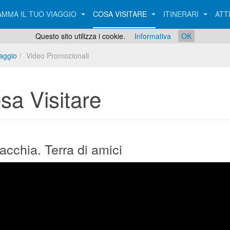
MMA IL TUO VIAGGIO
COSA VISITARE
ITINERARI
ATT
Questo sito utilizza i cookie.
Informativa
OK
iaggio
Video Promozionali
sa Visitare
acchia. Terra di amici