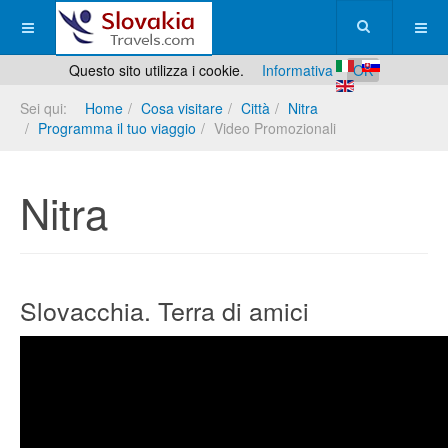
Questo sito utilizza i cookie.
Informativa
OK
Sei qui:
Home
Cosa visitare
Città
Nitra
Programma il tuo viaggio
Video Promozionali
Nitra
Slovacchia. Terra di amici