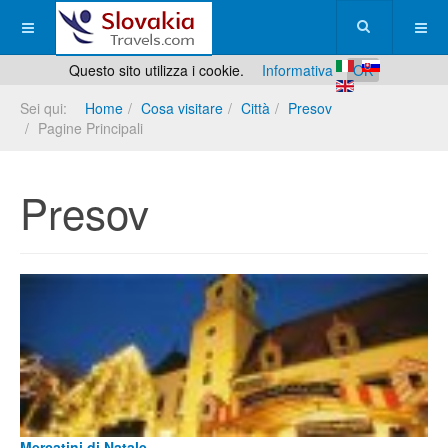
Questo sito utilizza i cookie.
Informativa
OK
Sei qui:
Home
Cosa visitare
Città
Presov
Pagine Principali
Presov
Mercatini di Natale