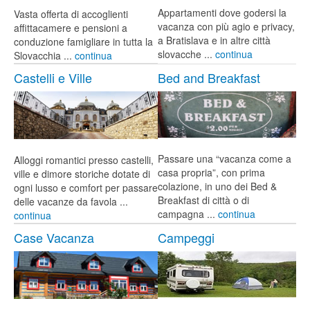
Appartamenti dove godersi la
Vasta offerta di accoglienti
vacanza con più agio e privacy,
affittacamere e pensioni a
a Bratislava e in altre città
conduzione famigliare in tutta la
slovacche ...
continua
Slovacchia ...
continua
Castelli e Ville
Bed and Breakfast
Passare una “vacanza come a
Alloggi romantici presso castelli,
casa propria”, con prima
ville e dimore storiche dotate di
colazione, in uno dei Bed &
ogni lusso e comfort per passare
Breakfast di città o di
delle vacanze da favola ...
campagna ...
continua
continua
Case Vacanza
Campeggi