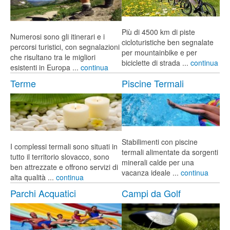
Più di 4500 km di piste
Numerosi sono gli itinerari e i
cicloturistiche ben segnalate
percorsi turistici, con segnalazioni
per mountainbike e per
che risultano tra le migliori
biciclette di strada ...
continua
esistenti in Europa ...
continua
Terme
Piscine Termali
Stabilimenti con piscine
I complessi termali sono situati in
termali alimentate da sorgenti
tutto il territorio slovacco, sono
minerali calde per una
ben attrezzate e offrono servizi di
vacanza ideale ...
continua
alta qualità ...
continua
Parchi Acquatici
Campi da Golf