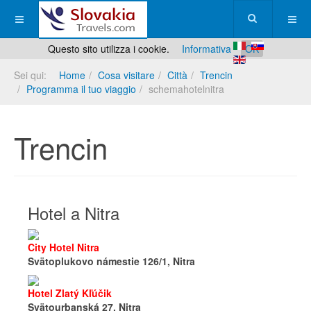
Questo sito utilizza i cookie.
Informativa
OK
Sei qui:
Home
Cosa visitare
Città
Trencin
Programma il tuo viaggio
schemahotelnitra
Trencin
Hotel a Nitra
City Hotel Nitra
Svätoplukovo námestie 126/1, Nitra
Hotel Zlatý Kľúčik
Svätourbanská 27, Nitra