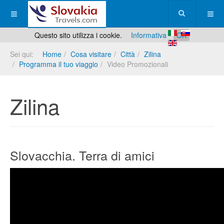
Questo sito utilizza i cookie.
Informativa
OK
Sei qui:
Home
Cosa visitare
Città
Zilina
Programma il tuo viaggio
Video Promozionali
Zilina
Slovacchia. Terra di amici