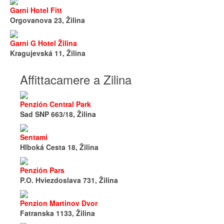
Garni Hotel Fitt
Orgovanova 23, Žilina
Garni G Hotel Žilina
Kragujevská 11, Žilina
Affittacamere a Zilina
Penzión Central Park
Sad SNP 663/18, Žilina
Sentami
Hlboká Cesta 18, Žilina
Penzión Pars
P.O. Hviezdoslava 731, Žilina
Penzion Martinov Dvor
Fatranska 1133, Žilina