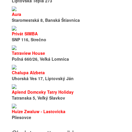
Liptovska Tepla 273
Aura
Staromestská 8, Banská Štiavnica
Privát SIMBA
SNP 116, Strečno
Tatraview House
Poľná 660/26, Veľká Lomnica
Chalupa Alzbeta
Uhorská Ves 17, Liptovský Ján
Aplend Domceky Tatry Holiday
Tatranska 5, Veľký Slavkov
Huize Zwaluw - Lastovicka
Pliesovce