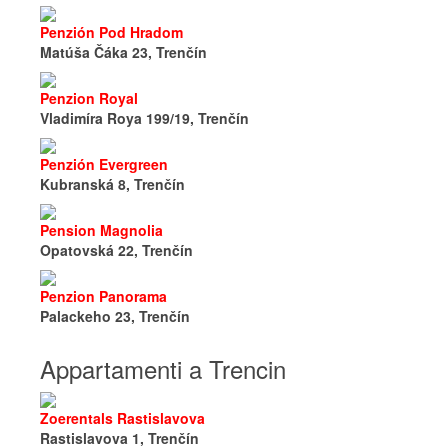
Penzión Pod Hradom
Matúša Čáka 23, Trenčín
Penzion Royal
Vladimíra Roya 199/19, Trenčín
Penzión Evergreen
Kubranská 8, Trenčín
Pension Magnolia
Opatovská 22, Trenčín
Penzion Panorama
Palackeho 23, Trenčín
Appartamenti a Trencin
Zoerentals Rastislavova
Rastislavova 1, Trenčín