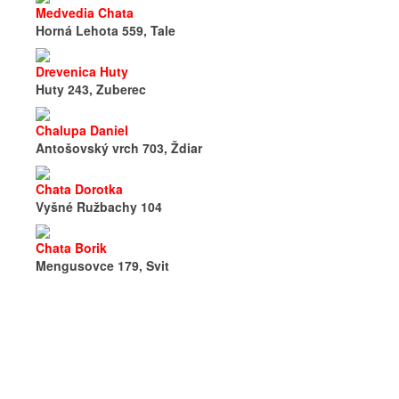
Medvedia Chata
Horná Lehota 559, Tale
Drevenica Huty
Huty 243, Zuberec
Chalupa Daniel
Antošovský vrch 703, Ždiar
Chata Dorotka
Vyšné Ružbachy 104
Chata Borik
Mengusovce 179, Svit