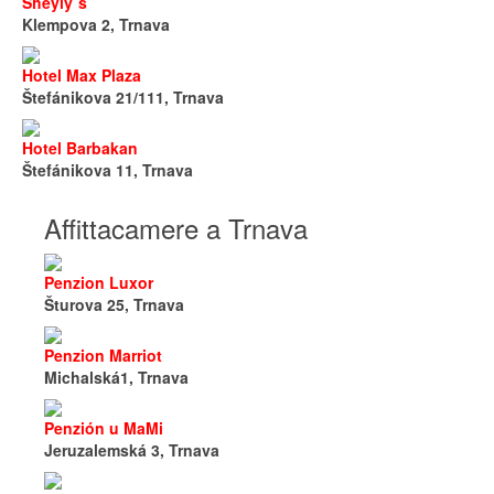
Sheyly´s
Klempova 2, Trnava
Hotel Max Plaza
Štefánikova 21/111, Trnava
Hotel Barbakan
Štefánikova 11, Trnava
Affittacamere a Trnava
Penzion Luxor
Šturova 25, Trnava
Penzion Marriot
Michalská1, Trnava
Penzión u MaMi
Jeruzalemská 3, Trnava