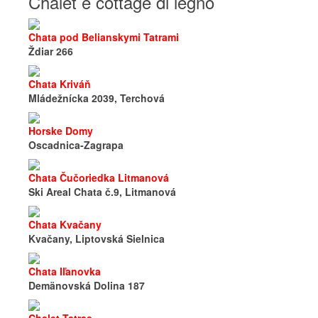
Chalet e cottage di legno
Chata pod Belianskymi Tatrami
Ždiar 266
Chata Kriváň
Mládežnícka 2039, Terchová
Horske Domy
Oscadnica-Zagrapa
Chata Čučoriedka Litmanová
Ski Areal Chata č.9, Litmanová
Chata Kvačany
Kvačany, Liptovská Sielnica
Chata Iľanovka
Demänovská Dolina 187