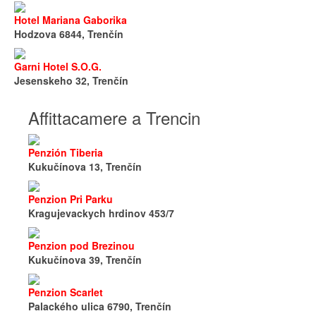
Hotel Mariana Gaborika
Hodzova 6844, Trenčín
Garni Hotel S.O.G.
Jesenskeho 32, Trenčín
Affittacamere a Trencin
Penzión Tiberia
Kukučínova 13, Trenčín
Penzion Pri Parku
Kragujevackych hrdinov 453/7
Penzion pod Brezinou
Kukučínova 39, Trenčín
Penzion Scarlet
Palackého ulica 6790, Trenčín