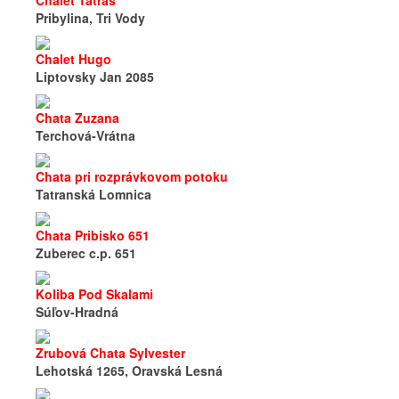
Chalet Tatras
Pribylina, Tri Vody
Chalet Hugo
Liptovsky Jan 2085
Chata Zuzana
Terchová-Vrátna
Chata pri rozprávkovom potoku
Tatranská Lomnica
Chata Pribisko 651
Zuberec c.p. 651
Koliba Pod Skalami
Súľov-Hradná
Zrubová Chata Sylvester
Lehotská 1265, Oravská Lesná