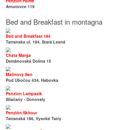
Penzion Home
Arnutovce 119
Bed and Breakfast in montagna
Bed and Breakfast 184
Tatranska ul. 184, Stará Lesná
Chata Marga
Demänovská Dolina 15
Malinovy Sen
Pod Ubočou 434, Habovka
Penzion Lampasik
Sliačany - Donovaly
Penzión Skitour
Tatranská 186, Vysoké Tatry