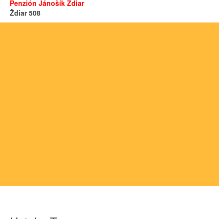
Penzión Jánošík Ždiar
Ždiar 508