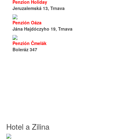
Penzion Holiday
Jeruzalemská 13, Trnava
Penzión Oáza
Jána Hajdóczyho 19, Trnava
Penzión Čmelák
Boleráz 347
Hotel a Zilina