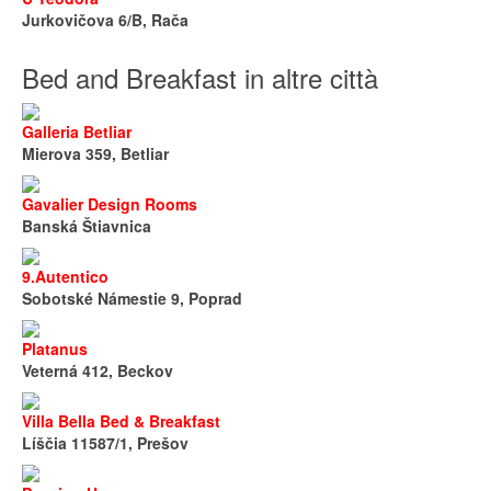
Jurkovičova 6/B, Rača
Bed and Breakfast in altre città
Galleria Betliar
Mierova 359, Betliar
Gavalier Design Rooms
Banská Štiavnica
9.Autentico
Sobotské Námestie 9, Poprad
Platanus
Veterná 412, Beckov
Villa Bella Bed & Breakfast
Líščia 11587/1, Prešov