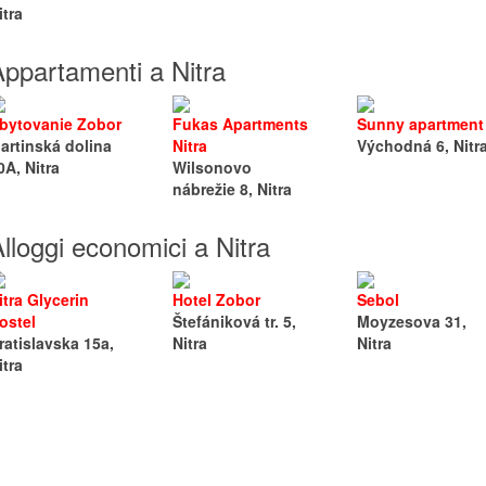
itra
ppartamenti a Nitra
bytovanie Zobor
Fukas Apartments
Sunny apartment
artinská dolina
Nitra
Východná 6, Nitr
0A, Nitra
Wilsonovo
nábrežie 8, Nitra
lloggi economici a Nitra
itra Glycerin
Hotel Zobor
Sebol
ostel
Štefániková tr. 5,
Moyzesova 31,
ratislavska 15a,
Nitra
Nitra
itra