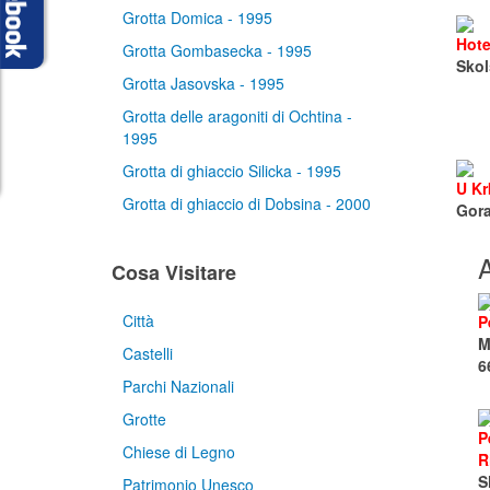
Grotta Domica - 1995
Hote
Grotta Gombasecka - 1995
Skol
Grotta Jasovska - 1995
Grotta delle aragoniti di Ochtina -
1995
Grotta di ghiaccio Silicka - 1995
U Kr
Grotta di ghiaccio di Dobsina - 2000
Gora
A
Cosa Visitare
Città
P
M
Castelli
6
Parchi Nazionali
Grotte
P
Chiese di Legno
R
S
Patrimonio Unesco