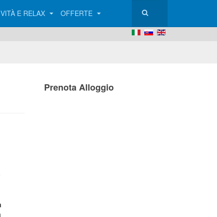
IVITÀ E RELAX
OFFERTE
Prenota Alloggio
a
a
a