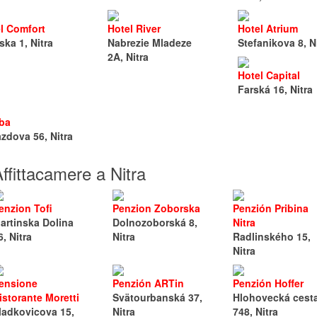
l Comfort
Hotel River
Hotel Atrium
ska 1, Nitra
Nabrezie Mladeze
Stefanikova 8, N
2A, Nitra
Hotel Capital
Farská 16, Nitra
ba
zdova 56, Nitra
ffittacamere a Nitra
enzion Tofi
Penzion Zoborska
Penzión Pribina
artinska Dolina
Dolnozoborská 8,
Nitra
6, Nitra
Nitra
Radlinského 15,
Nitra
ensione
Penzión ARTin
Penzión Hoffer
istorante Moretti
Svätourbanská 37,
Hlohovecká cest
ladkovicova 15,
Nitra
748, Nitra