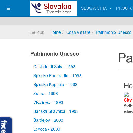
SLOVACCHIA
PROGRA
Sei qui:
Home
Cosa visitare
Patrimonio Unesco
Pa
Patrimonio Unesco
Castello di Spis - 1993
Spisske Podhradie - 1993
Hot
Spisska Kapitula - 1993
Zehra - 1993
City
Vlkolinec - 1993
Svä
Banska Stiavnica - 1993
náme
Bardejov - 2000
Levoca - 2009