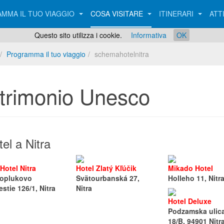
MMA IL TUO VIAGGIO
COSA VISITARE
ITINERARI
ATT
Questo sito utilizza i cookie.
Informativa
OK
Programma il tuo viaggio
schemahotelnitra
trimonio Unesco
el a Nitra
 Hotel Nitra
Hotel Zlatý Kľúčik
Mikado Hotel
toplukovo
Svätourbanská 27,
Holleho 11, Nitr
stie 126/1, Nitra
Nitra
Hotel Deluxe
Podzamska ulic
18/B, 94901 Nitr