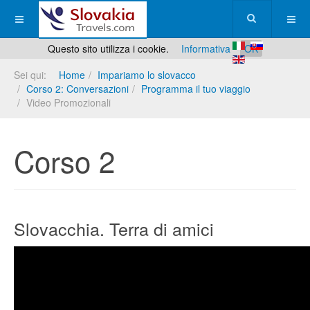
Questo sito utilizza i cookie.
Informativa
OK
Sei qui:
Home
Impariamo lo slovacco
Corso 2: Conversazioni
Programma il tuo viaggio
Video Promozionali
Corso 2
Slovacchia. Terra di amici