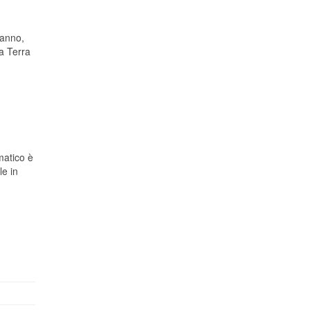
’anno,
va Terra
matico è
le in