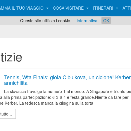
MMA IL TUO VIAGGIO
COSA VISITARE
ITINERARI
ATT
Questo sito utilizza i cookie.
Informativa
OK
tizie
Tennis, Wta Finals: gioia Cibulkova, un ciclone! Kerber
annichilita
La slovacca travolge la numero 1 al mondo. A Singapore è trionfo pe
a alla prima partecipazione: 6-3 6-4 e festa grande.Niente da fare per
e Kerber. La tedesca manca la ciliegina sulla torta
tutto...