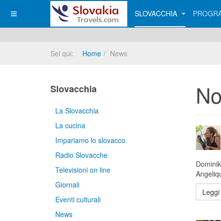
SLOVACCHIA
PROGRA
Sei qui:
Home
News
No
Slovacchia
La Slovacchia
La cucina
Impariamo lo slovacco
Radio Slovacche
Dominik
Televisioni on line
Angeliqu
Giornali
Leggi 
Eventi culturali
News