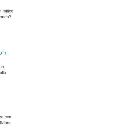
n mitico
 mondo?
o in
ina
ella
poteva
dizione