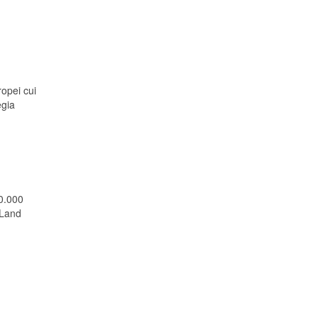
ropei cui
egia
50.000
-Land