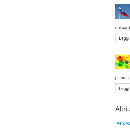
dei sorri
Leggi 
piena ci
Leggi 
Altri 
AeroMob