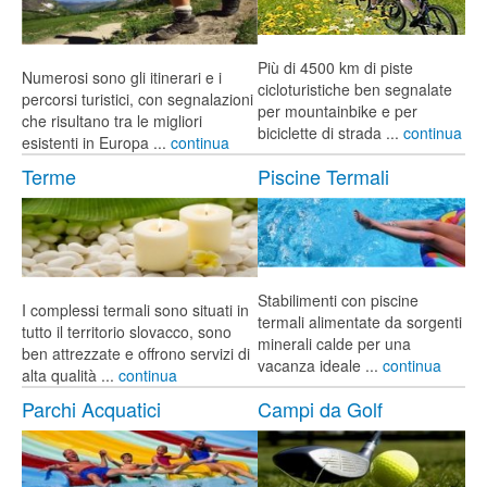
Più di 4500 km di piste
Numerosi sono gli itinerari e i
cicloturistiche ben segnalate
percorsi turistici, con segnalazioni
per mountainbike e per
che risultano tra le migliori
biciclette di strada ...
continua
esistenti in Europa ...
continua
Terme
Piscine Termali
Stabilimenti con piscine
I complessi termali sono situati in
termali alimentate da sorgenti
tutto il territorio slovacco, sono
minerali calde per una
ben attrezzate e offrono servizi di
vacanza ideale ...
continua
alta qualità ...
continua
Parchi Acquatici
Campi da Golf