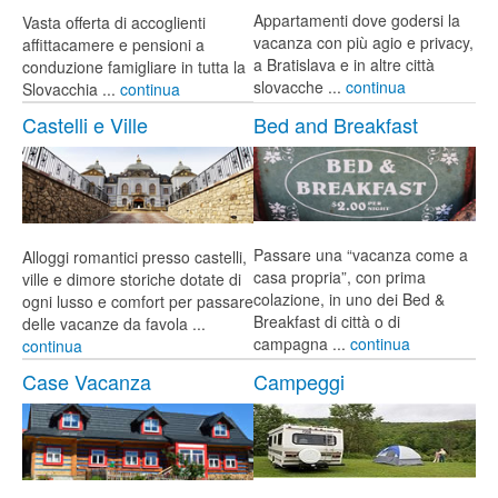
Appartamenti dove godersi la
Vasta offerta di accoglienti
vacanza con più agio e privacy,
affittacamere e pensioni a
a Bratislava e in altre città
conduzione famigliare in tutta la
slovacche ...
continua
Slovacchia ...
continua
Castelli e Ville
Bed and Breakfast
Passare una “vacanza come a
Alloggi romantici presso castelli,
casa propria”, con prima
ville e dimore storiche dotate di
colazione, in uno dei Bed &
ogni lusso e comfort per passare
Breakfast di città o di
delle vacanze da favola ...
campagna ...
continua
continua
Case Vacanza
Campeggi