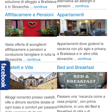
alternativa ad alberghi e
soluzione di alloggio a Bratislava
pensioni ...
continua
e in Slovacchia ...
continua
Affittacamere e Pensioni
Appartamenti
Appartamenti dove godersi la
Vasta offerta di accoglienti
vacanza con più agio e privacy,
affittacamere e pensioni a
a Bratislava e in altre città
conduzione famigliare in tutta la
slovacche ...
continua
Slovacchia ...
continua
Castelli e Ville
Bed and Breakfast
Passare una “vacanza come a
Alloggi romantici presso castelli,
casa propria”, con prima
ville e dimore storiche dotate di
colazione, in uno dei Bed &
ogni lusso e comfort per passare
Breakfast di città o di
delle vacanze da favola ...