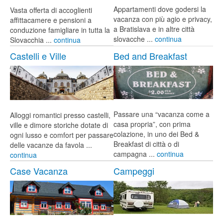
Appartamenti dove godersi la
Vasta offerta di accoglienti
vacanza con più agio e privacy,
affittacamere e pensioni a
a Bratislava e in altre città
conduzione famigliare in tutta la
slovacche ...
continua
Slovacchia ...
continua
Castelli e Ville
Bed and Breakfast
Passare una “vacanza come a
Alloggi romantici presso castelli,
casa propria”, con prima
ville e dimore storiche dotate di
colazione, in uno dei Bed &
ogni lusso e comfort per passare
Breakfast di città o di
delle vacanze da favola ...
campagna ...
continua
continua
Case Vacanza
Campeggi