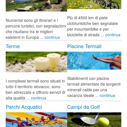
Più di 4500 km di piste
Numerosi sono gli itinerari e i
cicloturistiche ben segnalate
percorsi turistici, con segnalazioni
per mountainbike e per
che risultano tra le migliori
biciclette di strada ...
continua
esistenti in Europa ...
continua
Terme
Piscine Termali
Stabilimenti con piscine
I complessi termali sono situati in
termali alimentate da sorgenti
tutto il territorio slovacco, sono
minerali calde per una
ben attrezzate e offrono servizi di
vacanza ideale ...
continua
alta qualità ...
continua
Parchi Acquatici
Campi da Golf