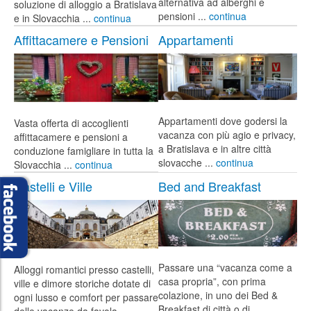
alternativa ad alberghi e
soluzione di alloggio a Bratislava
pensioni ...
continua
e in Slovacchia ...
continua
Affittacamere e Pensioni
Appartamenti
Appartamenti dove godersi la
Vasta offerta di accoglienti
vacanza con più agio e privacy,
affittacamere e pensioni a
a Bratislava e in altre città
conduzione famigliare in tutta la
slovacche ...
continua
Slovacchia ...
continua
Castelli e Ville
Bed and Breakfast
Passare una “vacanza come a
Alloggi romantici presso castelli,
casa propria”, con prima
ville e dimore storiche dotate di
colazione, in uno dei Bed &
ogni lusso e comfort per passare
Breakfast di città o di
delle vacanze da favola ...