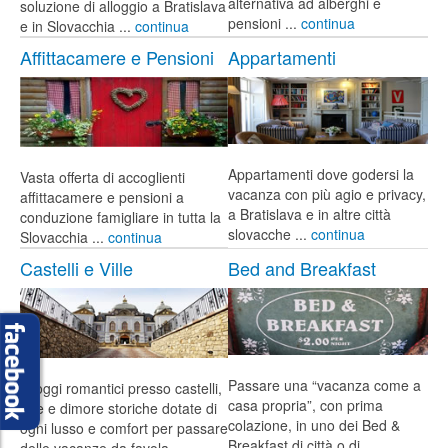
alternativa ad alberghi e
soluzione di alloggio a Bratislava
pensioni ...
continua
e in Slovacchia ...
continua
Affittacamere e Pensioni
Appartamenti
Appartamenti dove godersi la
Vasta offerta di accoglienti
vacanza con più agio e privacy,
affittacamere e pensioni a
a Bratislava e in altre città
conduzione famigliare in tutta la
slovacche ...
continua
Slovacchia ...
continua
Castelli e Ville
Bed and Breakfast
Passare una “vacanza come a
Alloggi romantici presso castelli,
casa propria”, con prima
ville e dimore storiche dotate di
colazione, in uno dei Bed &
ogni lusso e comfort per passare
Breakfast di città o di
delle vacanze da favola ...