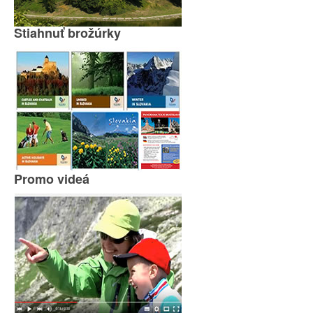
Stiahnuť brožúrky
Promo videá