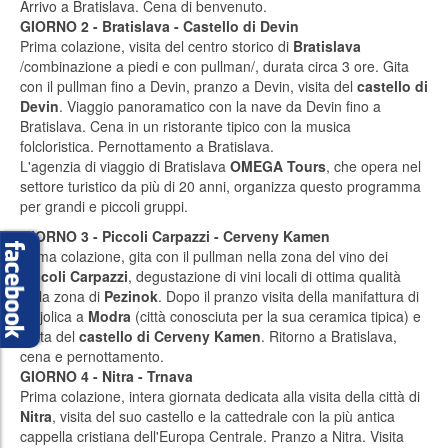
Arrivo a Bratislava. Cena di benvenuto.
GIORNO 2 - Bratislava - Castello di Devin
Prima colazione, visita del centro storico di
Bratislava
/combinazione a piedi e con pullman/, durata circa 3 ore. Gita
con il pullman fino a Devin, pranzo a Devin, visita del
castello di
Devin
. Viaggio panoramatico con la nave da Devin fino a
Bratislava. Cena in un ristorante tipico con la musica
folcloristica. Pernottamento a Bratislava.
L'agenzia di viaggio di Bratislava
OMEGA Tours
, che opera nel
settore turistico da più di 20 anni, organizza questo programma
per grandi e piccoli gruppi.
GIORNO 3 - Piccoli Carpazzi - Cerveny Kamen
Prima colazione, gita con il pullman nella zona del vino dei
Piccoli Carpazzi
, degustazione di vini locali di ottima qualità
della zona di
Pezinok
. Dopo il pranzo visita della manifattura di
majolica a
Modra
(città conosciuta per la sua ceramica tipica) e
visita del
castello di Cerveny Kamen
. Ritorno a Bratislava,
cena e pernottamento.
GIORNO 4 - Nitra - Trnava
Prima colazione, intera giornata dedicata alla visita della città di
Nitra
, visita del suo castello e la cattedrale con la più antica
cappella cristiana dell'Europa Centrale. Pranzo a Nitra. Visita