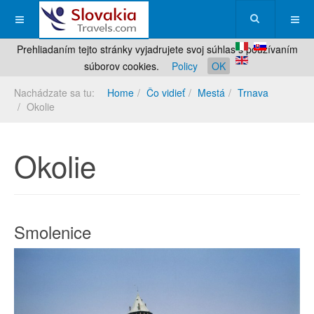
Prehliadaním tejto stránky vyjadrujete svoj súhlas s používaním
súborov cookies.
Policy
OK
Nachádzate sa tu:
Home
Čo vidieť
Mestá
Trnava
Okolie
Okolie
Smolenice