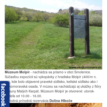
Múzeum Molpír
- nachádza sa priamo v obci Smolenice.
Súčasťou expozícii sú vykopávky z hradiska Molpír (400/m n.
m.), kde bolo objavené praveké sídlisko, keltské sídlisko ako i
veľkomoravská osada. V múzeu sa nachádzajú aj ukážky z flóry
a fauny Malých Karpát. Múzeum Molpír je otvorené: utorok-
nedeľa od 10.00 - 16.00.
Národná prírodná rezervácia
Dolina Hlboče