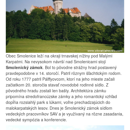
Obec Smolenice leží na okraji trnavskej nížiny pod Malými
Karpatmi. Na nevysokom návrší nad Smolenicami stojí
Smolenický zámok
. Bol to pôvodne strážny hrad postavený
pravdepodobne v 14. storočí. Patril rôznym šľachtickým rodom.
Od roku 1777 patril Pálffyovcom, ktorí na jeho mieste začali
začiatkom 20. storočia stavať novodobé rodinné sídlo. Z
pôvodného hradu zostali len bašty. Architektúra zámku
pripomína stredofrancúzske zámky a jeho romantický vzhľad
dopĺňa rozsiahlý park s lúkami, voľne prechadzajúcich do
malokarpatských lesov. Dnes je Smolenický zámok sídlom
vedeckých pracovníkov SAV a je využívaný na rôzne zasadania,
vedecké sympózia a konferencie.