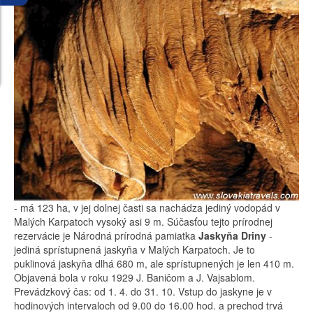
- má 123 ha, v jej dolnej časti sa nachádza jediný vodopád v
Malých Karpatoch vysoký asi 9 m. Súčasťou tejto prírodnej
rezervácie je Národná prírodná pamiatka
Jaskyňa Driny
-
jediná sprístupnená jaskyňa v Malých Karpatoch. Je to
puklinová jaskyňa dlhá 680 m, ale sprístupnených je len 410 m.
Objavená bola v roku 1929 J. Baničom a J. Vajsablom.
Prevádzkový čas: od 1. 4. do 31. 10. Vstup do jaskyne je v
hodinových intervaloch od 9.00 do 16.00 hod. a prechod trvá