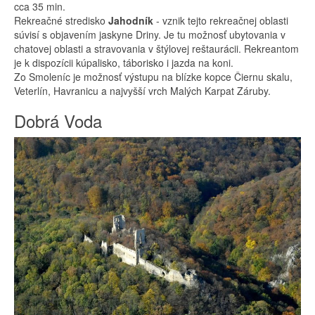
cca 35 min.
Rekreačné stredisko
Jahodník
- vznik tejto rekreačnej oblasti
súvisí s objavením jaskyne Driny. Je tu možnosť ubytovania v
chatovej oblasti a stravovania v štýlovej reštaurácii. Rekreantom
je k dispozícii kúpalisko, táborisko i jazda na koni.
Zo Smoleníc je možnosť výstupu na blízke kopce Čiernu skalu,
Veterlín, Havranicu a najvyšší vrch Malých Karpat Záruby.
Dobrá Voda