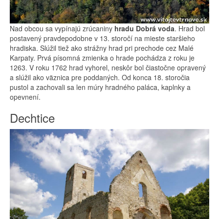
Nad obcou sa vypínajú zrúcaniny
hradu Dobrá voda
. Hrad bol
postavený pravdepodobne v 13. storočí na mieste staršieho
hradiska. Slúžil tiež ako strážny hrad pri prechode cez Malé
Karpaty. Prvá písomná zmienka o hrade pochádza z roku je
1263. V roku 1762 hrad vyhorel, neskôr bol čiastočne opravený
a slúžil ako väznica pre poddaných. Od konca 18. storočia
pustol a zachovali sa len múry hradného paláca, kaplnky a
opevnení.
Dechtice