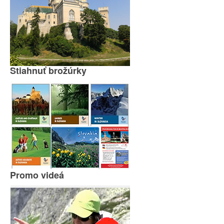
Stiahnuť brožúrky
Promo videá