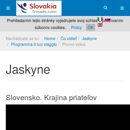
Prehliadaním tejto stránky vyjadrujete svoj súhlas s používaním
súborov cookies.
Policy
OK
Nachádzate sa tu:
Home
Čo vidieť
Jaskyne
Programma il tuo viaggio
Promo videá
Jaskyne
Slovensko. Krajina priateľov