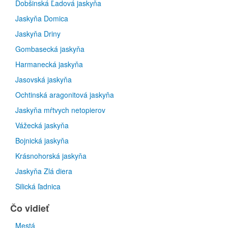
Dobšinská Ľadová jaskyňa
Jaskyňa Domica
Jaskyňa Driny
Gombasecká jaskyňa
Harmanecká jaskyňa
Jasovská jaskyňa
Ochtinská aragonitová jaskyňa
Jaskyňa mŕtvych netopierov
Vážecká jaskyňa
Bojnická jaskyňa
Krásnohorská jaskyňa
Jaskyňa Zlá diera
Silická ľadnica
Čo vidieť
Mestá