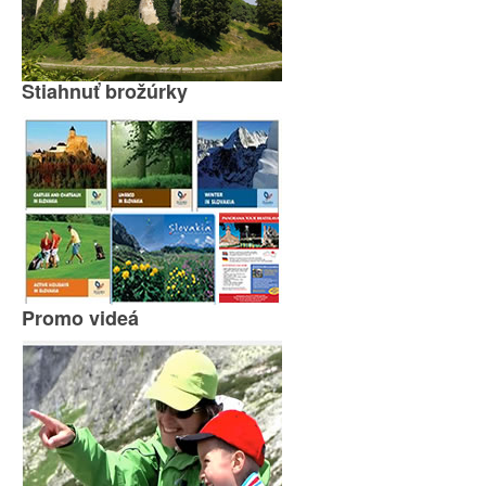
Stiahnuť brožúrky
Promo videá