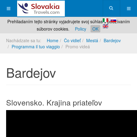
Prehliadaním tejto stránky vyjadrujete svoj súhlas s používaním
súborov cookies.
Policy
OK
Nachádzate sa tu:
Home
Čo vidieť
Mestá
Bardejov
Programma il tuo viaggio
Promo videá
Bardejov
Slovensko. Krajina priateľov