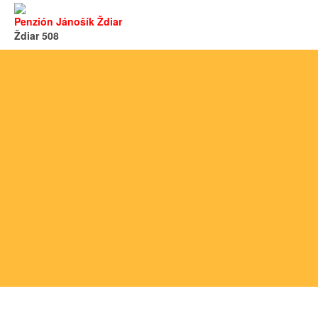
Penzión Jánošík Ždiar
Ždiar 508