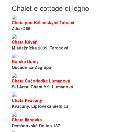
Chalet e cottage di legno
Chata pod Belianskymi Tatrami
Ždiar 266
Chata Kriváň
Mládežnícka 2039, Terchová
Horske Domy
Oscadnica-Zagrapa
Chata Čučoriedka Litmanová
Ski Areal Chata č.9, Litmanová
Chata Kvačany
Kvačany, Liptovská Sielnica
Chata Iľanovka
Demänovská Dolina 187