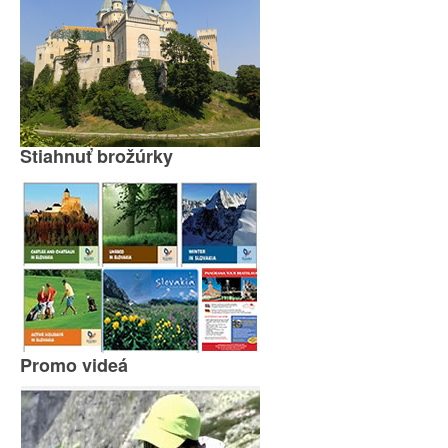
Stiahnuť brožúrky
Promo videá