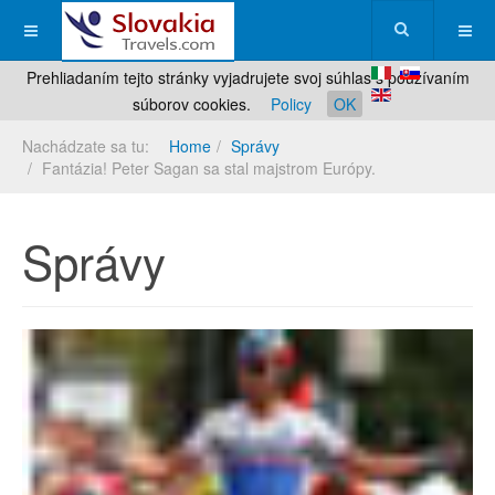
Prehliadaním tejto stránky vyjadrujete svoj súhlas s používaním
súborov cookies.
Policy
OK
Nachádzate sa tu:
Home
Správy
Fantázia! Peter Sagan sa stal majstrom Európy.
Správy