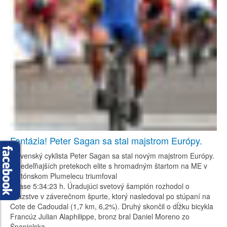
Fantázia! Peter Sagan sa stal majstrom Európy.
Slovenský cyklista Peter Sagan sa stal novým majstrom Európy.
V nedeľňajších pretekoch elite s hromadným štartom na ME v
bretónskom Plumelecu triumfoval
v čase 5:34:23 h. Úradujúci svetový šampión rozhodol o
víťazstve v záverečnom špurte, ktorý nasledoval po stúpaní na
Cote de Cadoudal (1,7 km, 6,2%). Druhý skončil o dĺžku bicykla
Francúz Julian Alaphilippe, bronz bral Daniel Moreno zo
Španielska.