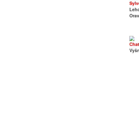
Sylv
Leho
Ora
Chat
Vyš