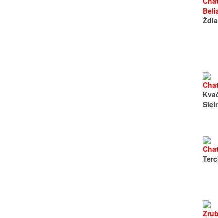
Cha
Beli
Ždia
Cha
Kvač
Siel
Cha
Terc
Zru