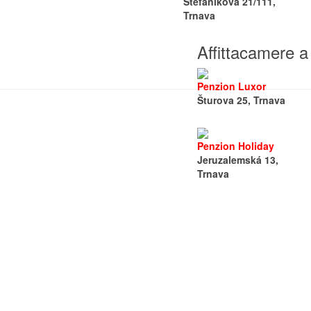
Štefánikova 21/111,
Trnava
Affittacamere a
Penzion Luxor
Šturova 25, Trnava
Penzion Holiday
Jeruzalemská 13,
Trnava