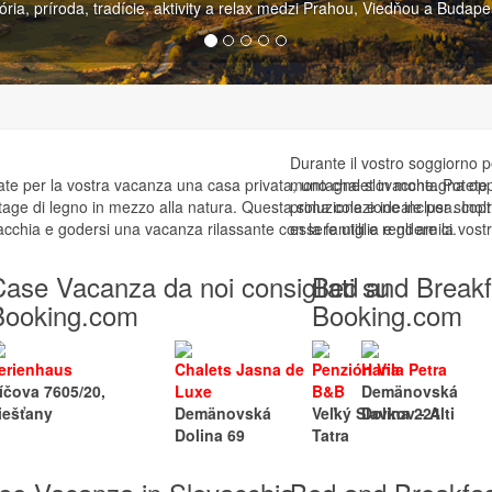
lavné mesto, ale bohaté na kultúru a zábavu, vzdialené iba 60 km od 
Durante il vostro soggiorno p
ttate per la vostra vacanza una casa privata, uno chalet in montagna op
montagne slovacche. Potete 
ttage di legno in mezzo alla natura. Questa soluzione e ideale per scopr
prima colazione inclusa. Inolt
acchia e godersi una vacanza rilassante con la famiglia e gli amici.
essere utili e rendere la vos
ase Vacanza da noi consigliati su
Bed and Breakfa
Booking.com
Booking.com
erienhaus
Chalets Jasna de
Penzión Vila Petra
Hana
íčova 7605/20,
Luxe
B&B
Demänovská
iešťany
Demänovská
Veľký Slavkov - Alti
Dolina 224
Dolina 69
Tatra