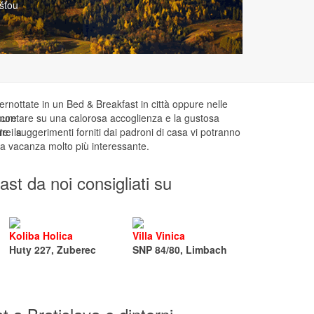
Viedne.
ernottate in un Bed & Breakfast in città oppure nelle
pure
contare su una calorosa accoglienza e la gustosa
ire la
re i suggerimenti forniti dai padroni di casa vi potranno
tra vacanza molto più interessante.
st da noi consigliati su
Koliba Holica
Villa Vinica
Huty 227, Zuberec
SNP 84/80, Limbach