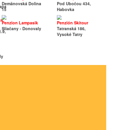
Demänovská Dolina
Pod Ubočou 434,
apa
15
Habovka
ka
Penzion Lampasik
Penzión Skitour
Sliačany - Donovaly
Tatranská 186,
.9,
Vysoké Tatry
dy
085
651
1
ami