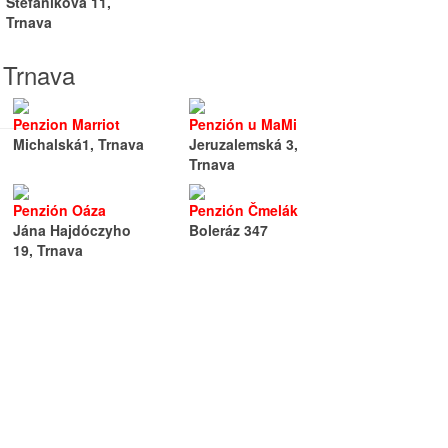
Štefánikova 11,
Trnava
 Trnava
Penzion Marriot
Penzión u MaMi
Michalská1, Trnava
Jeruzalemská 3,
Trnava
Penzión Oáza
Penzión Čmelák
Jána Hajdóczyho
Boleráz 347
19, Trnava