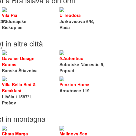
 a Bratislava e dintorni
Vila Ria
U Teodora
 273
Podunajske
Jurkovičova 6/B,
Biskupice
Rača
in altre città
a
Gavalier Design
9.Autentico
Rooms
Sobotské Námestie 9,
Banská Štiavnica
Poprad
Villa Bella Bed &
Penzion Home
Breakfast
Arnutovce 119
Líščia 11587/1,
Prešov
t in montagna
Chata Marga
Malinovy Sen