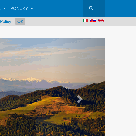
X
PONUKY
Policy
OK