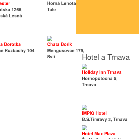
ester
Horná Lehota 559,
Huty 243, Zuber
tská 1265,
Tale
vská Lesná
Chalupa Daniel
Antošovský vrc
703, Ždiar
a Dorotka
Chata Borik
né Ružbachy 104
Mengusovce 179,
Hotel a Trnava
Svit
Holiday Inn Trnava
Hornopotocna 5,
Trnava
IMPIQ Hotel
B.S.Timravy 2, Trnava
Hotel Max Plaza