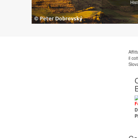
Malé h
Affi
il co
Slov
C
F
D
P