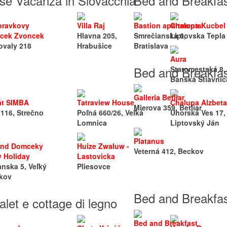
se Vacanza in Slovacchia
Bed and Breakfast
pravkovy
Villa Raj
Bastion apartments
Chalupa Kucbel
cek Zvoncek
Hlavna 205,
Smrečianska 6,
Liptovska Tepla
valy 218
Hrabušice
Bratislava
Aura
Bed and Breakfast 
Staromestská 8,
Banská Štiavnic
Galleria Betliar
át SIMBA
Tatraview House
Chalupa Alzbeta
Mierova 359, Betliar
116, Strečno
Poľná 660/26, Veľká
Uhorská Ves 17,
Lomnica
Liptovský Ján
Platanus
end Domceky
Huize Zwaluw -
Veterná 412, Beckov
y Holiday
Lastovicka
anska 5, Veľký
Pliesovce
kov
Bed and Breakfas
alet e cottage di legno
Bed and Breakfast