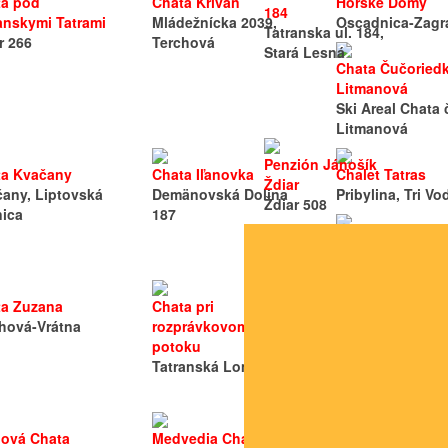
ta pod
Chata Kriváň
Horske Domy
184
anskymi Tatrami
Mládežnícka 2039,
Oscadnica-Zagr
Tatranska ul. 184,
r 266
Terchová
Stará Lesná
Chata Čučoried
Litmanová
Ski Areal Chata č
Litmanová
Penzión Jánošík
ta Kvačany
Chata Iľanovka
Chalet Tatras
Ždiar
any, Liptovská
Demänovská Dolina
Pribylina, Tri Vo
Ždiar 508
nica
187
Chalet Hugo
Liptovsky Jan 2
ta Zuzana
Chata pri
Chata Pribisko 
hová-Vrátna
rozprávkovom
Zuberec c.p. 65
potoku
Tatranská Lomnica
Koliba Pod Skal
Súľov-Hradná
bová Chata
Medvedia Chata
Drevenica Huty