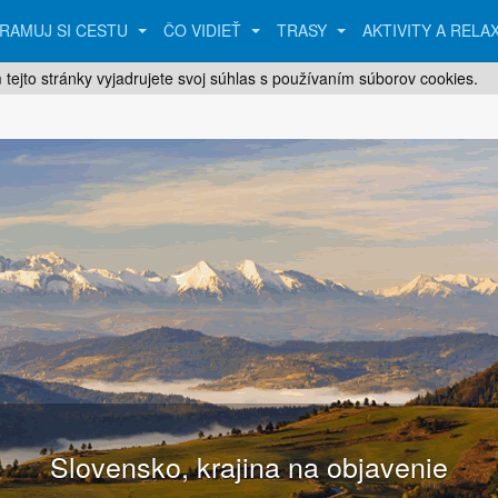
RAMUJ SI CESTU
ČO VIDIEŤ
TRASY
AKTIVITY A RELA
 tejto stránky vyjadrujete svoj súhlas s používaním súborov cookies.
Hlavné mesto Bratislava