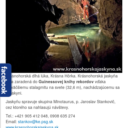
Krásnohorská dlhá lúka, Krásna Hôrka. Krásnohorská jaskyňa
bola zaradená do
Guinessovej knihy rekordov
vďaka
najväčšiemu stalagmitu na svete (32,6 m), nachádzajúcemu sa
v jaskyni.
Jaskyňu spravuje skupina Minotaurus, p. Jaroslav Stankovič,
cez ktorého sa nahlasujú návštevy.
Tel.: +421 905 412 048, 0908 635 274
Email:
stankov@ke.psg.sk
www.krasnohorskajaskyna.sk