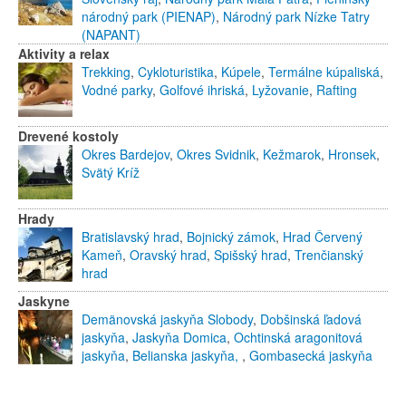
národný park (PIENAP)
,
Národný park Nízke Tatry
(NAPANT)
Aktivity a relax
Trekking
,
Cykloturistika
,
Kúpele
,
Termálne kúpaliská
,
Vodné parky
,
Golfové ihriská
,
Lyžovanie
,
Rafting
Drevené kostoly
Okres Bardejov
,
Okres Svidnik
,
Kežmarok
,
Hronsek
,
Svätý Kríž
Hrady
Bratislavský hrad
,
Bojnický zámok
,
Hrad Červený
Kameň
,
Oravský hrad
,
Spišský hrad
,
Trenčianský
hrad
Jaskyne
Demänovská jaskyňa Slobody
,
Dobšinská ľadová
jaskyňa
,
Jaskyňa Domica
,
Ochtinská aragonitová
jaskyňa
,
Belianska jaskyňa,
,
Gombasecká jaskyňa