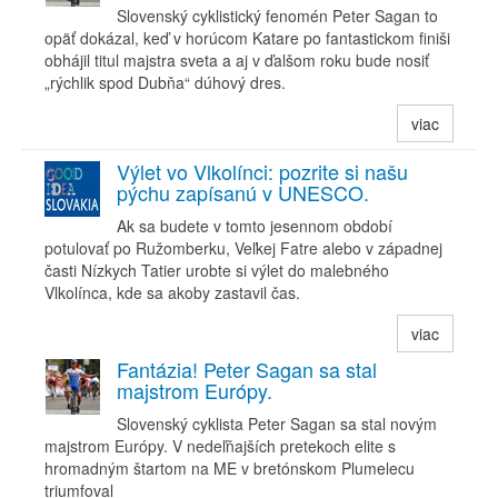
Slovenský cyklistický fenomén Peter Sagan to
opäť dokázal, keď v horúcom Katare po fantastickom finiši
obhájil titul majstra sveta a aj v ďalšom roku bude nosiť
„rýchlik spod Dubňa“ dúhový dres.
viac
Výlet vo Vlkolínci: pozrite si našu
pýchu zapísanú v UNESCO.
Ak sa budete v tomto jesennom období
potulovať po Ružomberku, Veľkej Fatre alebo v západnej
časti Nízkych Tatier urobte si výlet do malebného
Vlkolínca, kde sa akoby zastavil čas.
viac
Fantázia! Peter Sagan sa stal
majstrom Európy.
Slovenský cyklista Peter Sagan sa stal novým
majstrom Európy. V nedeľňajších pretekoch elite s
hromadným štartom na ME v bretónskom Plumelecu
triumfoval