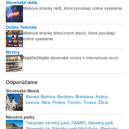
Slovenské rádia
Webové stránky rádií, ktoré ponúkajú online vysielanie.
Online Televízie
Webové stránky televíznych staníc, ktoré ponúkajú
online vysielanie.
Noviny
Najdôležitejšie slovenské noviny v internetovej verzii.
Odporúčame
Slovenské Mestá
Banská Bystrica
,
Bardejov
,
Bratislava
,
Košice
,
Levoča
,
Nitra
,
Prešov
,
Trenčín
,
Trnava
,
Žilina
Národné parky
Tatranský národný park (TANAP)
,
Národný park
Slovenský raj
,
Národný park Malá Fatra
,
Pieninský