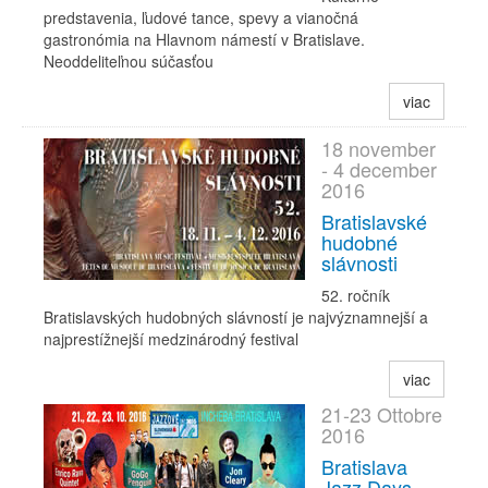
predstavenia, ľudové tance, spevy a vianočná
gastronómia na Hlavnom námestí v Bratislave.
Neoddeliteľnou súčasťou
viac
18 november
- 4 december
2016
Bratislavské
hudobné
slávnosti
52. ročník
Bratislavských hudobných slávností je najvýznamnejší a
najprestížnejší medzinárodný festival
viac
21-23 Ottobre
2016
Bratislava
Jazz Days